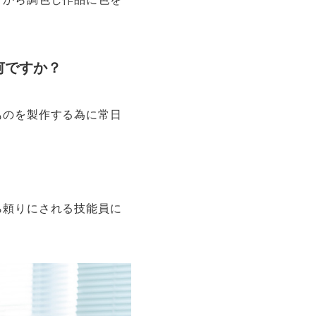
何ですか？
ものを製作する為に常日
ら頼りにされる技能員に